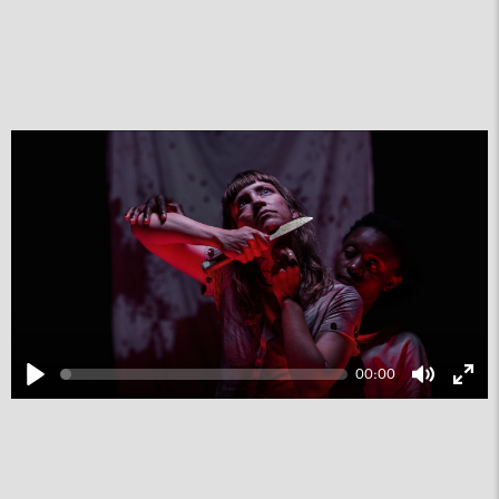
00:00
Play
Mute
Ente
fulls