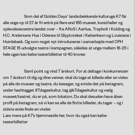
Som del af Golden Days’ landsdækkende kulturuge K7 får
alle unge op til 27 år fri entré på flere end 165 museer, kunsthaller og
oplevelsescentre landet over – fra ARoS i Aarhus, Trapholt i Kolding og
H.C. Andersens Hus i Odense til Glyptoteket i København og Louisiana i
Humlebæk. Og som noget nyt introduceres i samarbejde med CPH
STAGE 15 udvalgte teatre i kampagnen, således at unge mellem 18-25 i
hele ugen kan købe teaterbilletter til 40 kroner.
Saml point og vind 7 årskort. For at deltage i konkurrencen
om 7 årskort til dig og dine venner, skal du tage et billede eller en video
på alle de museer og teatre, du besøger, og smide det på Instagram,
under hashtagget #7dageskultur, tag @k7dageskultur og vælg
museet/teatret, du er på, som lokation. Du skal desuden have åben
profil på Instagram, så vi kan se alle de flotte billeder, du tager – og i
sidste ende finde en vinder.
Læs mere på K7’s hjemmeside her, hvor du også kan købe
teaterbilletter