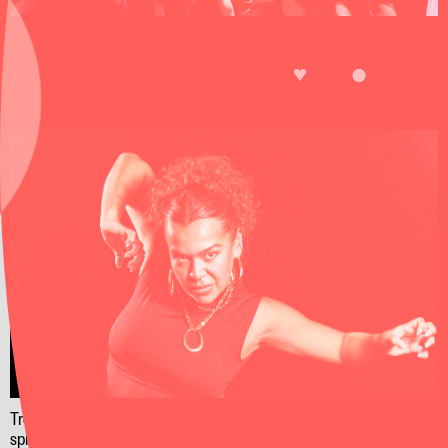
Årets åbningsforestilling byder på tryllebindende dans og musik.
LIKE
UDSOLGT
SKUESPILHUSET, STORE SCENE
TRE GRØNLANDSKE
FORESTILLING
KVINDEMONOLOGER
Tre grønlandske kvinders nye, stærke monologer om liv, sprog,
spiritualitet, længsel og hverdagsracisme.