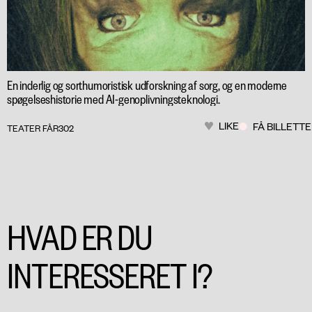
En inderlig og sorthumoristisk udforskning af sorg, og en moderne
spøgelseshistorie med AI-genoplivningsteknologi.
LIKE
FÅ BILLETT
TEATER FÅR302
HVAD ER DU
INTERESSERET I?