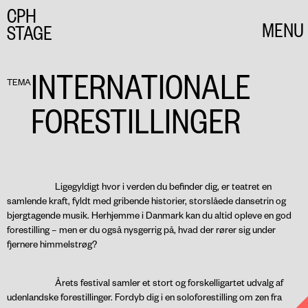
CPH
MENU
STAGE
CLOSE
INTERNATIONALE
TEMA
FORESTILLINGER
Ligegyldigt hvor i verden du befinder dig, er teatret en
samlende kraft, fyldt med gribende historier, storslåede dansetrin og
bjergtagende musik. Herhjemme i Danmark kan du altid opleve en god
forestilling – men er du også nysgerrig på, hvad der rører sig under
fjernere himmelstrøg?
Årets festival samler et stort og forskelligartet udvalg af
udenlandske forestillinger. Fordyb dig i en soloforestilling om zen fra