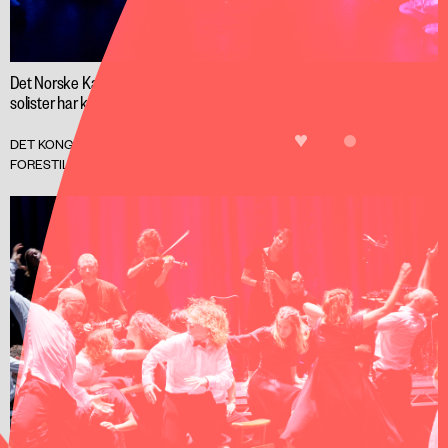
Det Norske Kammerorkesters 18 nordiske
solister har kastet sig ud i en poetisk, rørende,
komisk og rasende dans med Sjostakovitj.
LIKE
BILLETTER
DET KONGELIGE TEATER, GAMLE SCENE
MÁM
FORESTILLING