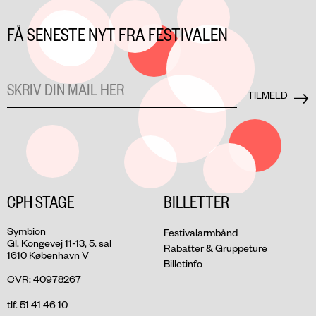
FÅ SENESTE NYT FRA FESTIVALEN
CPH STAGE
BILLETTER
Symbion
Festivalarmbånd
Gl. Kongevej 11-13, 5. sal
Rabatter & Gruppeture
1610 København V
Billetinfo
CVR: 40978267
tlf. 51 41 46 10