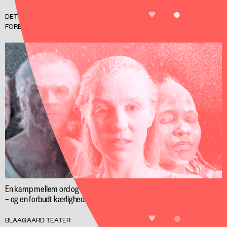
LIKE
FÅ BILLETT
DET GRØNLANDSKE HUS
ASYLET VED VERDENS ENDE
FORESTILLING
En kamp mellem ord og krop, tab og oprejsning
– og en forbudt kærlighed.
LIKE
BILLETTER
BLAAGAARD TEATER