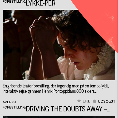
LYKKE-PER
FORESTILLING
En gribende teaterforestilling, der tager dig med på en tempofyldt,
interaktiv rejse gennem Henrik Pontoppidans 800 siders
nobelprisvindende roman.
LIKE
UDSOLGT
AVENY-T
DRIVING THE DOUBTS AWAY –
FORESTILLING
AN INFO COMEDY