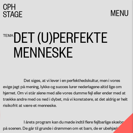
CPH
MENU
STAGE
CLOSE
DET (U)PERFEKTE
TEMA
MENNESKE
Det siges, at vi lever i en perfekthedskultur, men i vores
evige jagt på mening, lykke og succes lurer nederlagene altid lige om
hjørnet. Om vi står alene med alle vores dumme fejl eller ender med at
trække andre med os ned i dybet, må vi konstatere, at det aldrig er helt
risikofrit at være et menneske.
I årets program kan du møde indtil flere fejlbarlige skæbner
på scenen. De går til grunde i drømmen om et barn, de er ubehjælpsomt