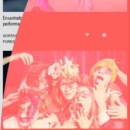
En uortodoks blanding af dans, video, koncert,
performance og dragshow.
LIKE
UDSOLGT
SORT/HVID
KING LEAR
FORESTILLING