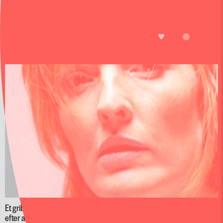
SHAKES puster nyt liv i Shakespeare med overdådige kostumer,
en aggressiv familiefejde og sanselig, inderlig 70’er-musik.
LIKE
GRATIS
ØRSTEDSPARKEN
YERMA
FORESTILLING
Et gribende drama om en moderne kvindes altopslugende længsel
efter at få et barn.