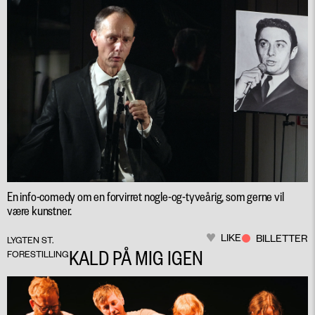
En info-comedy om en forvirret nogle-og-tyveårig, som gerne vil
være kunstner.
LIKE
BILLETTER
LYGTEN ST.
KALD PÅ MIG IGEN
FORESTILLING