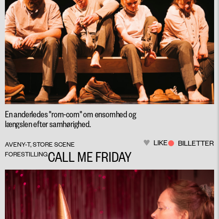
En anderledes "rom-com" om ensomhed og
længslen efter samhørighed.
LIKE
BILLETTER
AVENY-T, STORE SCENE
CALL ME FRIDAY
FORESTILLING