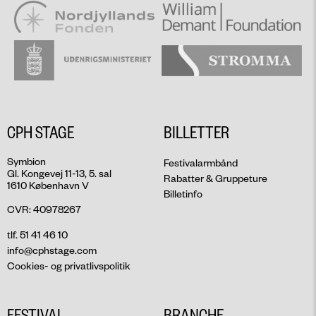
CPH STAGE
BILLETTER
Symbion
Festivalarmbånd
Gl. Kongevej 11-13, 5. sal
Rabatter & Gruppeture
1610 København V
Billetinfo
CVR: 40978267
tlf. 51 41 46 10
info@cphstage.com
Cookies- og privatlivspolitik
FESTIVAL
BRANCHE