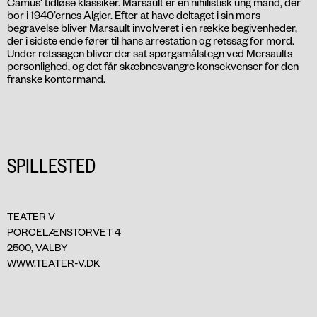
Camus' tidløse klassiker. Marsault er en nihilistisk ung mand, der
bor i 1940’ernes Algier. Efter at have deltaget i sin mors
begravelse bliver Marsault involveret i en række begivenheder,
der i sidste ende fører til hans arrestation og retssag for mord.
Under retssagen bliver der sat spørgsmålstegn ved Mersaults
personlighed, og det får skæbnesvangre konsekvenser for den
franske kontormand.
SPILLESTED
TEATER V
PORCELÆNSTORVET 4
2500, VALBY
WWW.TEATER-V.DK