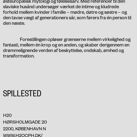
østeuropæisk mytologi og følelsesarv. Med referencer til den
slaviske husånd undersøger værket de intime og kludrede
forhold mellem kvinder i familie – mødre, døtre og søstre – og
den tavse vægt af generationers sår, som førers fra én person til
den næste.
Forestillingen opløser grænserne mellem virkelighed og
fantasti, mellem én krop og en anden, og skaber derigennem en
drømmelignende verden af beskyttelse, ondskab, ømhed og
transformation.
SPILLESTED
H20
HØRSHOLMGADE 20
2200, KØBENHAVN N
WWW.H2OCPH.DK/