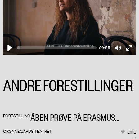
00:55
Play
Mute
Ente
fulls
ANDRE FORESTILLINGER
PLAY
ÅBEN PRØVE PÅ ERASMUS
FORESTILLING
MONTANUS
GRØNNEGÅRDS TEATRET
LIKE