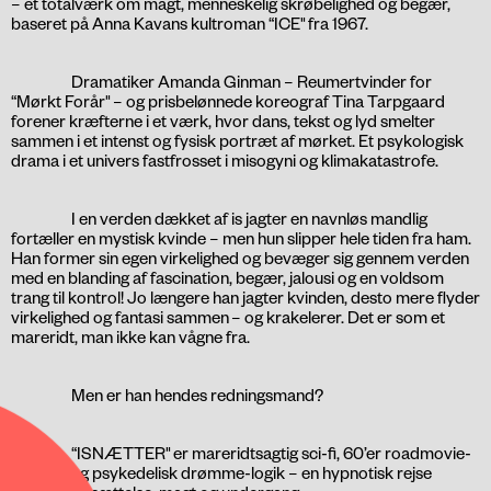
– et totalværk om magt, menneskelig skrøbelighed og begær,
baseret på Anna Kavans kultroman “ICE" fra 1967.
Dramatiker Amanda Ginman – Reumertvinder for
“Mørkt Forår" – og prisbelønnede koreograf Tina Tarpgaard
forener kræfterne i et værk, hvor dans, tekst og lyd smelter
sammen i et intenst og fysisk portræt af mørket. Et psykologisk
drama i et univers fastfrosset i misogyni og klimakatastrofe.
I en verden dækket af is jagter en navnløs mandlig
fortæller en mystisk kvinde – men hun slipper hele tiden fra ham.
Han former sin egen virkelighed og bevæger sig gennem verden
med en blanding af fascination, begær, jalousi og en voldsom
trang til kontrol! Jo længere han jagter kvinden, desto mere flyder
virkelighed og fantasi sammen – og krakelerer. Det er som et
mareridt, man ikke kan vågne fra.
Men er han hendes redningsmand?
“ISNÆTTER" er mareridtsagtig sci-fi, 60’er roadmovie-
nostalgi og psykedelisk drømme-logik – en hypnotisk rejse