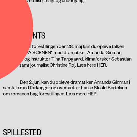
gennem besættelse, magt og undergang.
EVENTS
Inden forestillingen den 28. maj kan du opleve talken
“
KLIMAET PÅ SCENEN
" med dramatiker Amanda Ginman,
koreograf og instruktør Tina Tarpgaard, klimaforsker Sebastian
Mernild samt journalist Christine Roj. Læs here
HER
.
Den 2. juni kan du opleve dramatiker Amanda Ginman i
samtale med forlægger og oversætter Lasse Skjold Bertelsen
om romanen bag forestillingen. Læs mere
HER
.
SPILLESTED