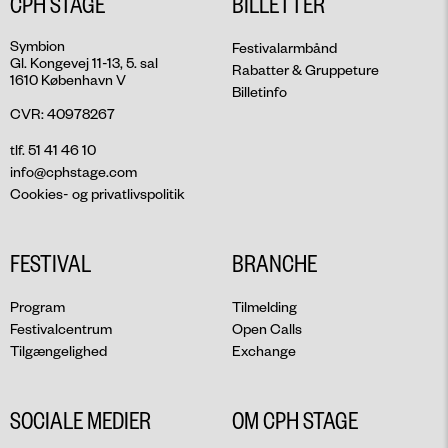
CPH STAGE
BILLETTER
Symbion
Festivalarmbånd
Gl. Kongevej 11-13, 5. sal
Rabatter & Gruppeture
1610 København V
Billetinfo
CVR: 40978267
tlf. 51 41 46 10
info@cphstage.com
Cookies- og privatlivspolitik
FESTIVAL
BRANCHE
Program
Tilmelding
Festivalcentrum
Open Calls
Tilgængelighed
Exchange
SOCIALE MEDIER
OM CPH STAGE