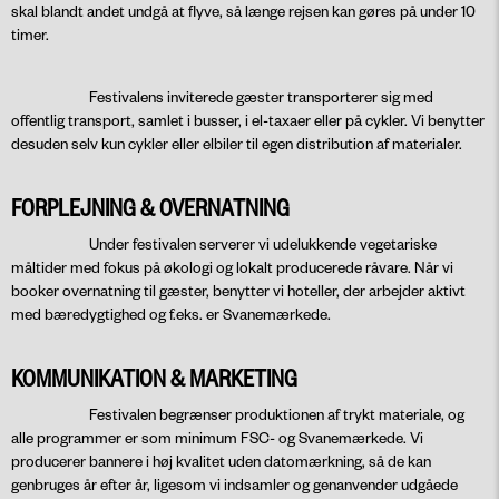
skal blandt andet undgå at flyve, så længe rejsen kan gøres på under 10
timer.
Festivalens inviterede gæster transporterer sig med
offentlig transport, samlet i busser, i el-taxaer eller på cykler. Vi benytter
desuden selv kun cykler eller elbiler til egen distribution af materialer.
FORPLEJNING & OVERNATNING
Under festivalen serverer vi udelukkende vegetariske
måltider med fokus på økologi og lokalt producerede råvare. Når vi
booker overnatning til gæster, benytter vi hoteller, der arbejder aktivt
med bæredygtighed og f.eks. er Svanemærkede.
KOMMUNIKATION & MARKETING
Festivalen begrænser produktionen af trykt materiale, og
alle programmer er som minimum FSC- og Svanemærkede. Vi
producerer bannere i høj kvalitet uden datomærkning, så de kan
genbruges år efter år, ligesom vi indsamler og genanvender udgåede