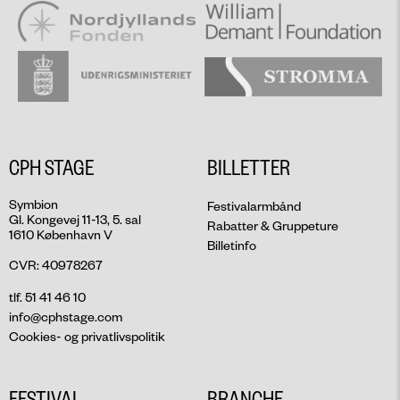
CPH STAGE
BILLETTER
Symbion
Festivalarmbånd
Gl. Kongevej 11-13, 5. sal
Rabatter & Gruppeture
1610 København V
Billetinfo
CVR: 40978267
tlf. 51 41 46 10
info@cphstage.com
Cookies- og privatlivspolitik
FESTIVAL
BRANCHE